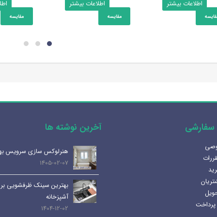
اطلاعات بیشتر
اطلاعات بیشتر
اطل
قایسه
مقایسه
مقایسه
سفارشی
آخرین نوشته ها
وصی
آینه المنت دار یا آینه معمولی؟
هنرلوکس سازی سرویس به
قررات
مزایا و کاربرد هر کدام
1405-02-07
رید
1404-07-08
تریان
بهترین سینک ظرفشویی برا
حویل
لوله و اتصالات داخلی | انواع،
آشپزخانه
پرداخت
کاربرد ها و نکات مهم
1404-12-02