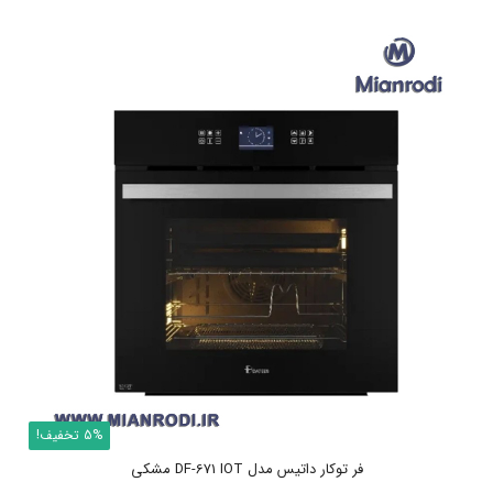
5% تخفیف!
فر توکار داتیس مدل DF-671 IOT مشکی