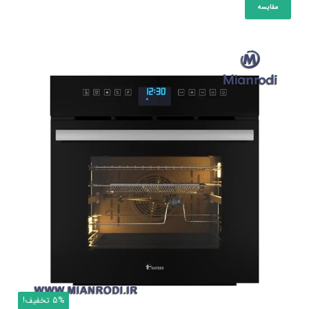
مقایسه
بود.
5% تخفیف!