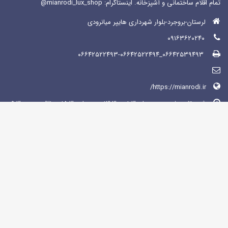
تمام اقلام ساختمانی و آشپزخانه. اینستاگرام: mianrodi_lux_shop@
لرستان-بروجرد-بلوار شهرداری هایپر میانرودی
۰۹۱۶۳۶۲۰۲۴۰
۰۶۶۴۲۵۳۹۴۹۳_۰۶۶۴۲۵۲۲۴۹۳-۰۶۶۴۲۵۲۲۴۹۴
https://mianrodi.ir/
شنبه تاپنجشنبه صبح ها: 8:30 - 13:30 عصر ها : 15:30-21:00/ جمعه: 9:30-
13:30
فهرست سفارشی
حریم خصوصی
قوانین و مقررات
راهنمای خرید
خدمات مشتریان
اطلاعات تحویل
روش های پرداخت