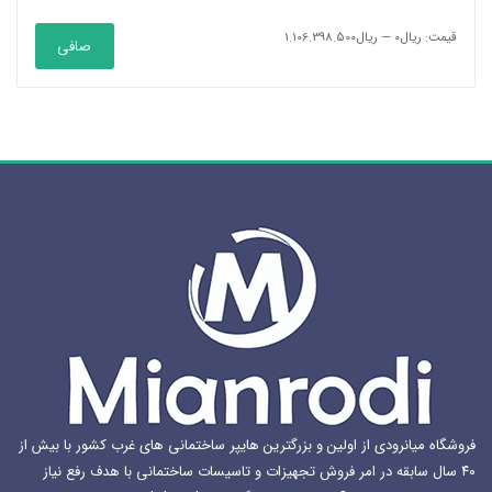
حداقل
حداكثر
قيمت:
ریال0
—
ریال1.106.398.500
صافی
قیمت
قيمت
فروشگاه میانرودی از اولین و بزرگترین هایپر ساختمانی های غرب کشور با بیش از
۴۰ سال سابقه در امر فروش تجهیزات و تاسیسات ساختمانی با هدف رفع نیاز