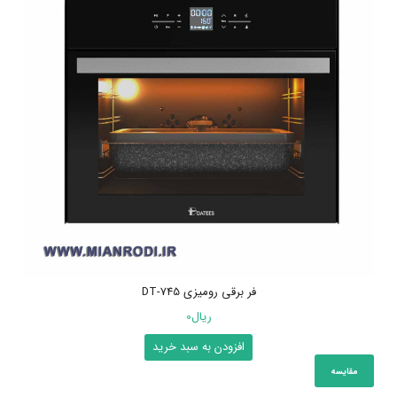
فر برقی رومیزی DT-745
ریال
0
افزودن به سبد خرید
مقایسه