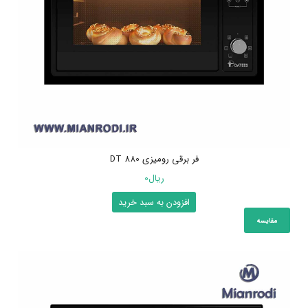
فر برقی رومیزی DT 880
ریال
0
افزودن به سبد خرید
مقایسه