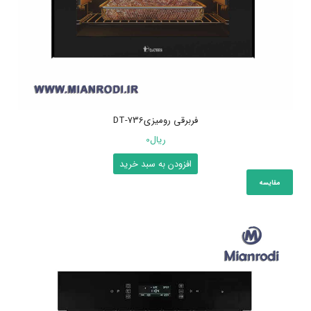
فربرقی رومیزیDT-736
ریال
0
افزودن به سبد خرید
مقایسه