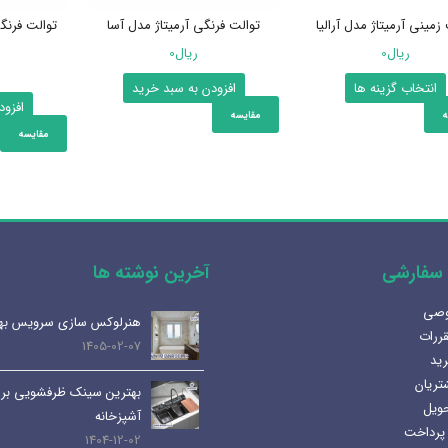
زمینی آرمیتاژ مدل آرالیا
توالت فرنگی آرمیتاژ مدل آسا
توالت فرنگ
ریال
0
ریال
0
این
انتخاب گزینه ها
افزودن به سبد خرید
افزود
محصول
ه
مقایسه
دارای
مقایسه
انواع
مختلفی
می
باشد.
گزینه
سفارشی
آخرین نوشته ها
ها
ممکن
وصی
آینه المنت دار یا آینه معمولی؟
هنرلوکس سازی سرویس به
است
قررات
مزایا و کاربرد هر کدام
1405-02-07
در
رید
1404-07-08
صفحه
تریان
بهترین سینک ظرفشویی برا
محصول
حویل
لوله و اتصالات داخلی | انواع،
آشپزخانه
انتخاب
پرداخت
کاربرد ها و نکات مهم
1404-12-02
شوند