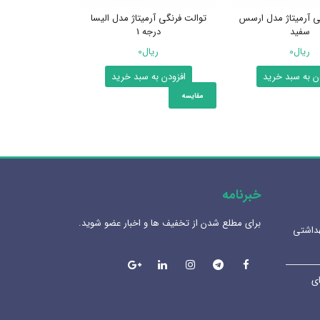
ی آرمیتاژ مدل ارسس
توالت فرنگی آرمیتاژ مدل الیسا
سفید
درجه 1
ریال
0
ریال
0
ن به سبد خرید
افزودن به سبد خرید
مقایسه
خبرنامه
برای مطلع شدن از تخفیف ها و اخبار عضو شوید.
داشتی
آینه المنت دار یا آینه معمولی؟
هنرلوکس سا
مزایا و کاربرد هر کدام
1405-02-07
1404-07-08
ی
بهترین سین
لوله و اتصالات داخلی | انواع،
آشپزخانه
کاربرد ها و نکات مهم
1404-12-02