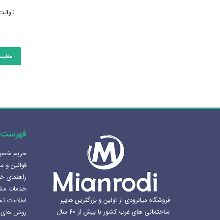
توالت 
مقایس
فهرست 
حریم خص
هنرلوکس سازی سرویس بهداشتی
قوانین و م
1405-02-07
راهنمای خ
خدمات مش
بهترین سینک ظرفشویی برای
فروشگاه میانرودی از اولین و بزرگترین هایپر
اطلاعات ت
آشپزخانه
ساختمانی های غرب کشور با بیش از ۴۰ سال
روش های 
1404-12-02