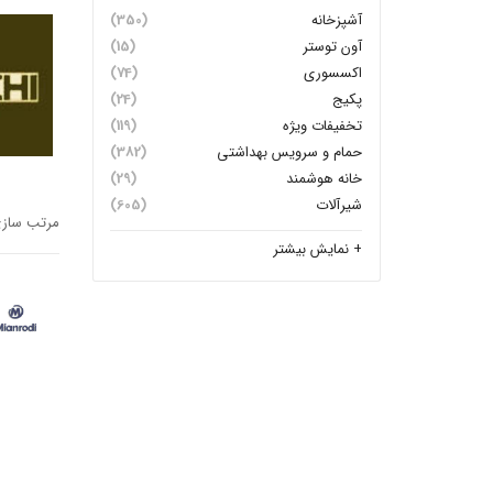
آشپزخانه
(350)
آون توستر
(15)
اکسسوری
(74)
پکیج
(24)
تخفیفات ویژه
(119)
حمام و سرویس بهداشتی
(382)
خانه هوشمند
(29)
شیرآلات
(605)
مرتب سازی
+ نمایش بیشتر