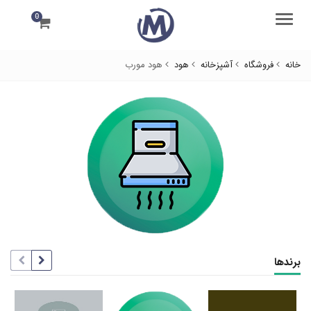
0
منو
خانه
فروشگاه
آشپزخانه
هود
هود مورب
برندها