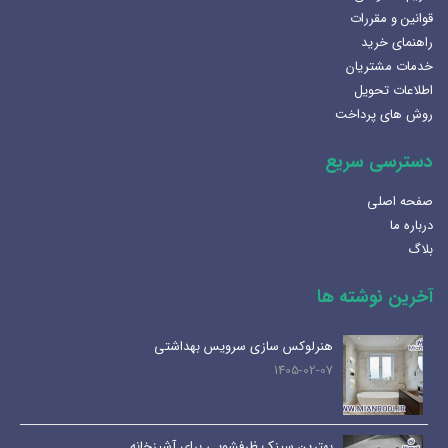
فروشگاه میانرودی از اولین و بزرگترین هایپر ساختمانی های غرب کشور با بیش از
۴۰ سال سابقه در امر فروش تجهیزات و تاسیسات ساختمانی با هدف رفع نیاز
تمام اقلام ساختمانی و آشپزخانه. اینستاگرام: mianrodi_lux_shop@
لرستان-بروجرد-بلوار شهرداری هایپر میانرودی
۰۹۱۶۳۶۲۰۲۴۰
۰۶۶۴۲۵۳۹۴۹۳_۰۶۶۴۲۵۲۲۴۹۳-۰۶۶۴۲۵۲۲۴۹۴
https://mianrodi.ir/
شنبه تاپنجشنبه صبح ها: 8:30 - 13:30 عصر ها : 15:30-21:00/ جمعه: 9:30-
13:30