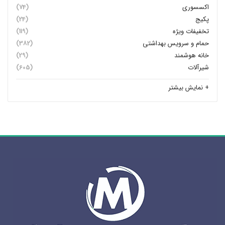
هود داتیس مدل ورونا
ریال
0
افزودن به سبد خرید
مقایسه
دسته بندی های محصولات
آشپزخانه
(350)
اجاق گاز صفحه ای
(81)
سینک
(106)
فر
(64)
گرمکن
(2)
ماشین ظرفشویی
(2)
ماکروفر
(14)
ماکروویو
(16)
هود
(49)
هود مخفی
(34)