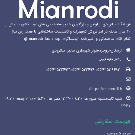
هود مورب
(13)
آون توستر
(15)
اکسسوری
(74)
پکیج
(24)
تخفیفات ویژه
(119)
حمام و سرویس بهداشتی
(382)
خانه هوشمند
(29)
شیرآلات
(605)
+ نمایش بیشتر