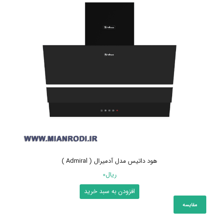
هود داتیس مدل آدمیرال ( Admiral )
ریال
0
افزودن به سبد خرید
مقایسه