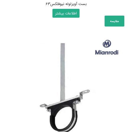
بست آویزلوله نیوفلکس63
اطلاعات بیشتر
مقایسه