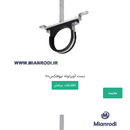
است
در
صفحه
محصول
انتخاب
شوند
بست آویزلوله نیوفلکس110
اطلاعات بیشتر
مقایسه