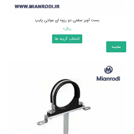
بست آویز سقفی دو رزوه ای مولتی پایپ
ریال
0
این
انتخاب گزینه ها
محصول
مقایسه
دارای
انواع
مختلفی
می
باشد.
گزینه
ها
ممکن
است
در
صفحه
محصول