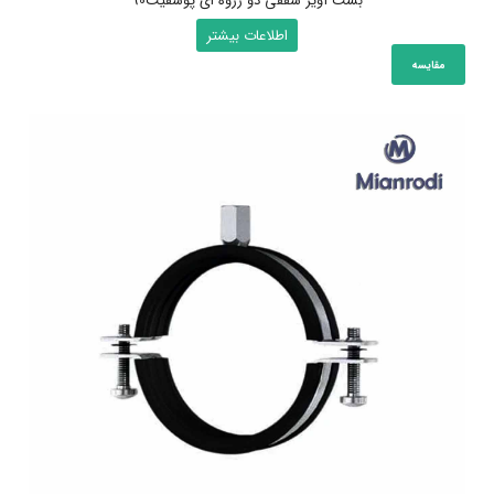
بست آویز سقفی دو رزوه ای پوشفیت90
اطلاعات بیشتر
مقایسه