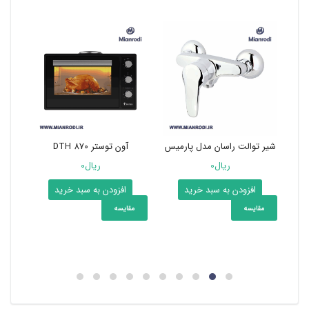
ودی
ید
شیر توالت راسان مدل پارمیس
آون توستر DTH 870
کابین
ریال
0
ریال
0
افزودن به سبد خرید
افزودن به سبد خرید
مقایسه
مقایسه
مق