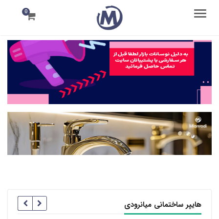
0
منو
هایپر ساختمانی میانرودی