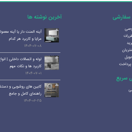
سفارشی
آخرین نوشته ها
وصی
هنرلوکس سازی سرویس بهداشتی
آینه المنت دار یا آینه معمو
قررات
1405-02-07
مزایا و کاربرد هر کدام
رید
1404-07-08
تریان
بهترین سینک ظرفشویی برای
حویل
لوله و اتصالات داخلی | انواع
آشپزخانه
پرداخت
کاربرد ها و نکات مهم
1404-12-02
1404-07-01
 سریع
لوکس ساختمانی میانرودی و
کابین های روشویی و دستش
ساختمان لاکچری
ی
راهنمای کامل و جامع
1404-11-05
1404-06-25