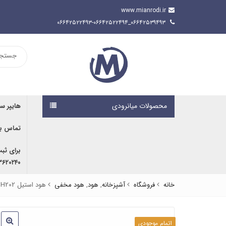
www.mianrodi.ir
۰۶۶۴۲۵۳۹۴۹۳_۰۶۶۴۲۵۲۲۴۹۳-۰۶۶۴۲۵۲۲۴۹۴
محصولات میانرودی
هایپر س
تماس با
برای ثب
۹۱۶۷۰۷۶۱۹۱ | ۰۹۱۶۶۶۸۰۵۹۲
خانه
فروشگاه
آشپزخانه
,
هود
,
هود مخفی
هود استیل H202 اخوان
اتمام موجودی