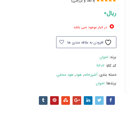
(
1
نقد و بررسی)
1
امتیاز
5.00
از 5 امتیاز
ریال
0
مشتری
در انبار موجود نمی باشد
افزودن به علاقه مندی ها
برند:
اخوان
کد کالا:
h202
دسته بند‌ی:
آشپزخانه
,
هود
,
هود مخفی
برندها:
اخوان