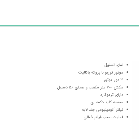
نمای
استیل
موتور توربو با پروانه باکالیت
3 دور موتور
مکش 700 متر مکعب و صدای 56 دسیبل
دارای ترموگارد
صفحه کلید دکمه ای
فیلتر آلومینیومی چند لایه
قابلیت نصب فیلتر ذغالی