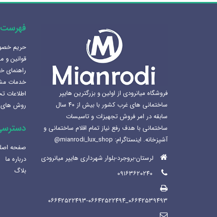
فهرست 
حریم خص
کس سازی سرویس بهداشتی
آینه المنت دار یا آینه معمولی؟
قوانین و م
1405
مزایا و کاربرد هر کدام
راهنمای خ
1404-07-08
خدمات مش
 سینک ظرفشویی برای
فروشگاه میانرودی از اولین و بزرگترین هایپر
اطلاعات ت
لوله و اتصالات داخلی | انواع،
نه
ساختمانی های غرب کشور با بیش از ۴۰ سال
روش های 
کاربرد ها و نکات مهم
1404
سابقه در امر فروش تجهیزات و تاسیسات
1404-07-01
دسترسی
ساختمانی با هدف رفع نیاز تمام اقلام ساختمانی و
اختمانی میانرودی و
آشپزخانه. اینستاگرام: mianrodi_lux_shop@
کابین های روشویی و دستشویی:
ن لاکچری
صفحه اصل
راهنمای کامل و جامع
140
لرستان-بروجرد-بلوار شهرداری هایپر میانرودی
درباره ما
1404-06-25
بلاگ
۰۹۱۶۳۶۲۰۲۴۰
۰۶۶۴۲۵۳۹۴۹۳_۰۶۶۴۲۵۲۲۴۹۳-۰۶۶۴۲۵۲۲۴۹۴