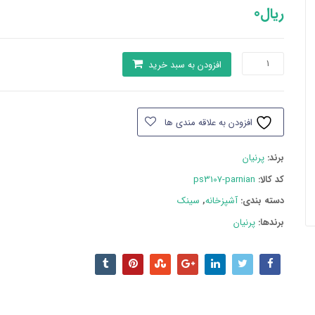
ریال
0
سینک
افزودن به سبد خرید
پرنیان
مدل
PS3107
افزودن به علاقه مندی ها
عدد
برند:
پرنیان
کد کالا:
ps3107-parnian
دسته بند‌ی:
آشپزخانه
,
سینک
برندها:
پرنیان