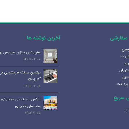
سفارشی
آخرین نوشته ها
وصی
آینه المنت دار یا آینه معمولی؟
هنرلوکس سازی سرویس به
قررات
مزایا و کاربرد هر کدام
1405-02-07
رید
1404-07-08
تریان
بهترین سینک ظرفشویی برا
حویل
لوله و اتصالات داخلی | انواع،
آشپزخانه
پرداخت
کاربرد ها و نکات مهم
1404-12-02
1404-07-01
 سریع
لوکس ساختمانی میانرودی 
کابین های روشویی و دستشویی:
ساختمان لاکچری
ی
راهنمای کامل و جامع
1404-11-05
1404-06-25