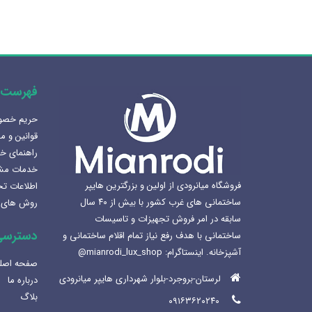
فهرست 
حریم خص
هنرلوکس سازی سرویس بهداشتی
قوانین و م
1405-02-07
راهنمای خ
خدمات مش
بهترین سینک ظرفشویی برای
فروشگاه میانرودی از اولین و بزرگترین هایپر
اطلاعات ت
آشپزخانه
ساختمانی های غرب کشور با بیش از ۴۰ سال
روش های 
1404-12-02
سابقه در امر فروش تجهیزات و تاسیسات
دسترسی
ساختمانی با هدف رفع نیاز تمام اقلام ساختمانی و
لوکس ساختمانی میانرودی و
آشپزخانه. اینستاگرام: mianrodi_lux_shop@
ساختمان لاکچری
صفحه اصل
1404-11-05
لرستان-بروجرد-بلوار شهرداری هایپر میانرودی
درباره ما
بلاگ
۰۹۱۶۳۶۲۰۲۴۰