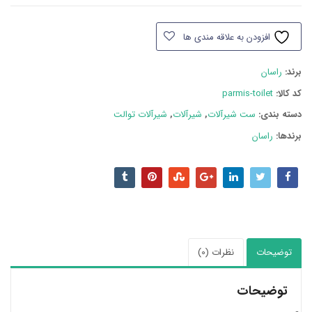
راسان
مدل
افزودن به علاقه مندی ها
پارمیس
عدد
برند:
راسان
کد کالا:
parmis-toilet
دسته بند‌ی:
ست شیرآلات
,
شیرآلات
,
شیرآلات توالت
برندها:
راسان
توضیحات
نظرات (0)
توضیحات