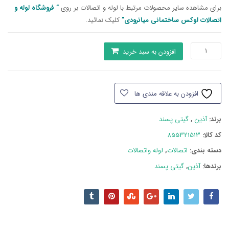
برای مشاهده سایر محصولات مرتبط با لوله و اتصالات بر روی
” فروشگاه لوله و
اتصالات لوکس ساختمانی میانرودی”
کلیک نمائید.
سه
افزودن به سبد خرید
راهی40
تک
لایه
افزودن به علاقه مندی ها
آذین
عدد
برند:
آذین
,
گیتی پسند
کد کالا:
855321513
دسته بند‌ی:
اتصالات
,
لوله واتصالات
برندها:
آذین
,
گیتی پسند