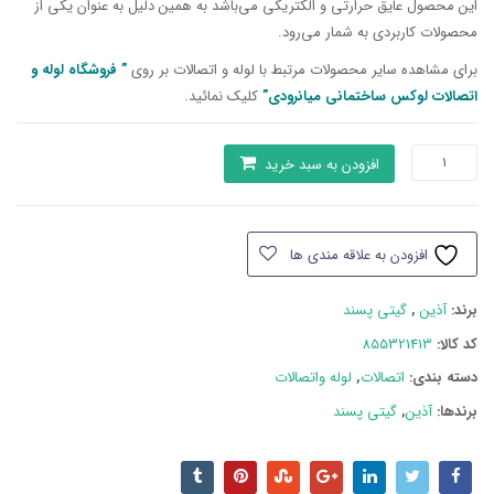
این محصول عایق حرارتی و الکتریکی می‌باشد به همین دلیل به عنوان یکی از
محصولات کاربردی به شمار می‌رود.
برای مشاهده سایر محصولات مرتبط با لوله و اتصالات بر روی
” فروشگاه لوله و
اتصالات لوکس ساختمانی میانرودی”
کلیک نمائید.
اتصالات
افزودن به سبد خرید
پلیمری
آذین
زانو45
افزودن به علاقه مندی ها
درجه
سایز40
برند:
آذین
,
گیتی پسند
عدد
کد کالا:
855321413
دسته بند‌ی:
اتصالات
,
لوله واتصالات
برندها:
آذین
,
گیتی پسند