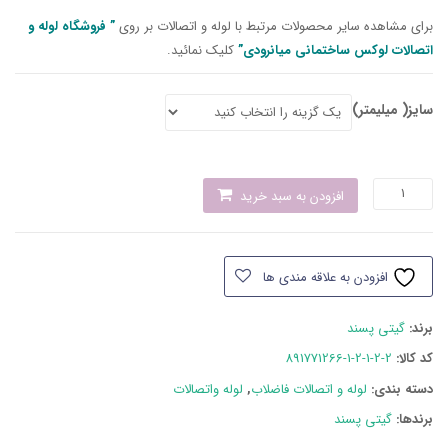
برای مشاهده سایر محصولات مرتبط با لوله و اتصالات بر روی
” فروشگاه لوله و
اتصالات لوکس ساختمانی میانرودی”
کلیک نمائید.
سایز( میلیمتر)
سه
افزودن به سبد خرید
راهی
45درجه
مولتی
افزودن به علاقه مندی ها
پایپ
عدد
برند:
گیتی پسند
کد کالا:
891771266-1-2-1-2-2
دسته بند‌ی:
لوله و اتصالات فاضلاب
,
لوله واتصالات
برندها:
گیتی پسند