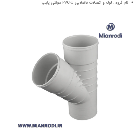
نام گروه : لوله و اتصالات فاضلابی PVC-U مولتی پایپ