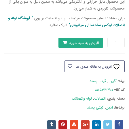
این محصول عایق حرارتی و الکتریکی می‌باشد به همین دلیل به عنوان یکی از
محصولات کاربردی به شمار می‌رود.
برای مشاهده سایر محصولات مرتبط با لوله و اتصالات بر روی
” فروشگاه لوله و
اتصالات لوکس ساختمانی میانرودی”
کلیک نمائید.
اتصالات
افزودن به سبد خرید
پلیمری
آذین
زانو
افزودن به علاقه مندی ها
90
درجه
برند:
آذین
,
گیتی پسند
سایز
20
کد کالا:
855321301
عدد
دسته بند‌ی:
اتصالات
,
لوله واتصالات
برندها:
آذین
,
گیتی پسند