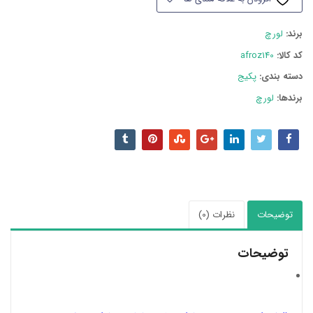
عدد
برند:
لورچ
کد کالا:
afroz140
دسته بند‌ی:
پکیج
برندها:
لورچ
توضیحات
نظرات (0)
توضیحات