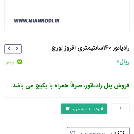
رادیاتور 140سانتیمتری افروز لورچ
ریال
0
موجود
فروش پنل رادیاتور، صرفاً همراه با پکیج می باشد.
رادیاتور
افزودن به سبد خرید
140سانتیمتری
افروز
لورچ
افزودن به علاقه مندی ها