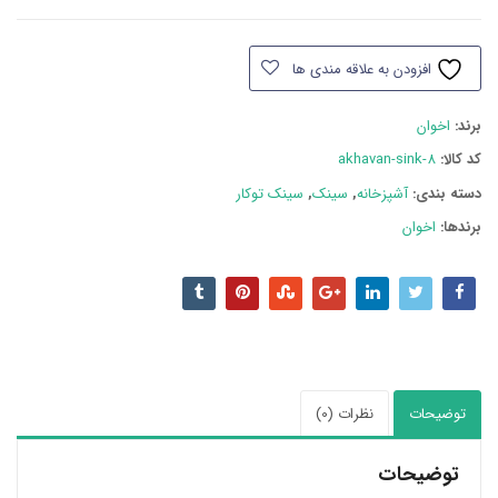
اخوان
کد
افزودن به علاقه مندی ها
8
عدد
برند:
اخوان
کد کالا:
akhavan-sink-8
دسته بند‌ی:
آشپزخانه
,
سینک
,
سینک توکار
برندها:
اخوان
توضیحات
نظرات (0)
توضیحات