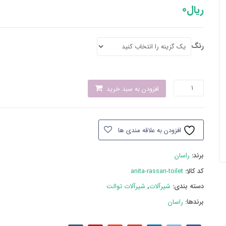
ریال
0
رنگ
شیر
افزودن به سبد خرید
توالت
راسان
مدل
افزودن به علاقه مندی ها
آنیتا
عدد
برند:
راسان
کد کالا:
anita-rassan-toilet
دسته بند‌ی:
شیرآلات
,
شیرآلات توالت
برندها:
راسان