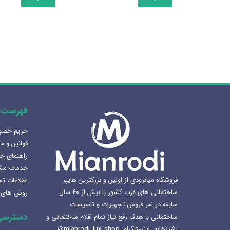
دارای
انواع
مختلفی
می
باشد.
گزینه
ها
ممکن
است
فهرست 
در
صفحه
حریم خص
هنرلوکس سازی سرویس بهداشتی
محصول
قوانین و م
1405-02-07
انتخاب
راهنمای خ
شوند
خدمات مش
بهترین سینک ظرفشویی برای
فروشگاه میانرودی از اولین و بزرگترین هایپر
اطلاعات ت
آشپزخانه
ساختمانی های غرب کشور با بیش از ۴۰ سال
روش های 
1404-12-02
سابقه در امر فروش تجهیزات و تاسیسات
دسترسی
ساختمانی با هدف رفع نیاز تمام اقلام ساختمانی و
لوکس ساختمانی میانرودی و
آشپزخانه. اینستاگرام: mianrodi_lux_shop@