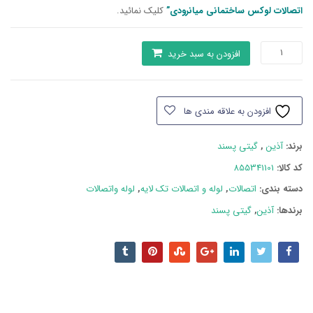
اتصالات لوکس ساختمانی میانرودی”
کلیک نمائید.
بوشن
افزودن به سبد خرید
یکسر
فلزی
تک
افزودن به علاقه مندی ها
لایه
20*1/2
برند:
آذین
,
گیتی پسند
آذین
عدد
کد کالا:
855341101
دسته بند‌ی:
اتصالات
,
لوله و اتصالات تک لایه
,
لوله واتصالات
برندها:
آذین
,
گیتی پسند