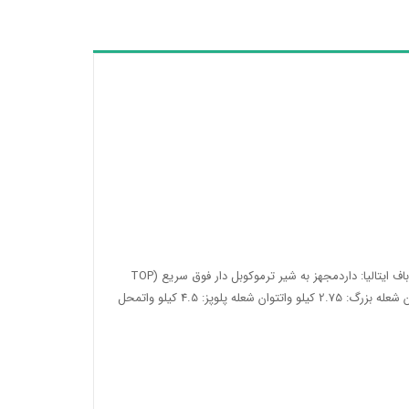
نام مدل: DG-567 Ultraبسته بندی: کارتن شیرینگ شدهسرشعله ساباف ایتالیا: داردمجهز به شیر ترموکوبل دار فوق سریع (TOP
TIME): داردتوان شعله کوچک: 0.9 کیلو واتتوان شعله متوسط: 1.6 کیلو واتتوان شعله بزرگ: 2.75 کیلو واتتوان شعله پلوپز: 4.5 کیلو واتمحل