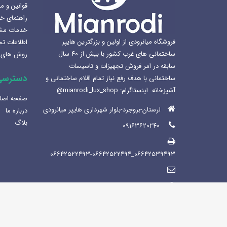
قوانین و م
1405-02-07
راهنمای خ
خدمات مش
بهترین سینک ظرفشویی برای
فروشگاه میانرودی از اولین و بزرگترین هایپر
اطلاعات ت
آشپزخانه
ساختمانی های غرب کشور با بیش از ۴۰ سال
روش های 
1404-12-02
سابقه در امر فروش تجهیزات و تاسیسات
دسترسی
ساختمانی با هدف رفع نیاز تمام اقلام ساختمانی و
لوکس ساختمانی میانرودی و
آشپزخانه. اینستاگرام: mianrodi_lux_shop@
ساختمان لاکچری
صفحه اصل
1404-11-05
لرستان-بروجرد-بلوار شهرداری هایپر میانرودی
درباره ما
بلاگ
۰۹۱۶۳۶۲۰۲۴۰
۰۶۶۴۲۵۳۹۴۹۳_۰۶۶۴۲۵۲۲۴۹۳-۰۶۶۴۲۵۲۲۴۹۴
https://mianrodi.ir/
شنبه تاپنجشنبه صبح ها: 8:30 - 13:30 عصر
ها : 15:30-21:00/ جمعه: 9:30-13:30