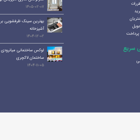
قررات
مزایا و کاربرد هر کدام
1405-02-07
رید
1404-07-08
تریان
بهترین سینک ظرفشویی برا
حویل
لوله و اتصالات داخلی | انواع،
آشپزخانه
پرداخت
کاربرد ها و نکات مهم
1404-12-02
1404-07-01
 سریع
لوکس ساختمانی میانرودی 
کابین های روشویی و دستشویی:
ساختمان لاکچری
ی
راهنمای کامل و جامع
1404-11-05
1404-06-25