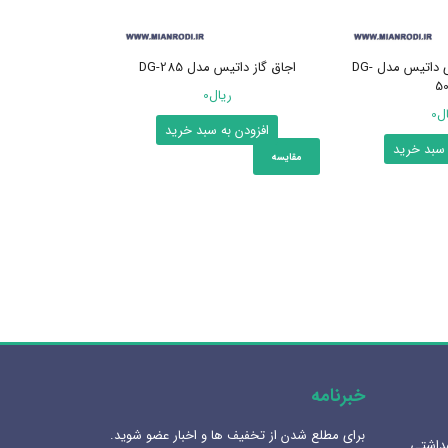
اجاق گاز شیشه ای داتیس مدل DG-
اجاق گاز داتیس مدل DG-285
5
ریال
0
ال
0
ر
افزودن به سبد خرید
 سبد خرید
افزودن ب
مقایسه
مقایسه
خبرنامه
برای مطلع شدن از تخفیف ها و اخبار عضو شوید.
داشتی
آینه المنت دار یا آینه معمولی؟
هنرلوکس سا