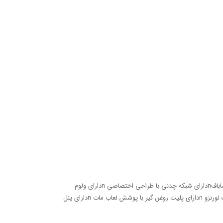
شیشه شات سفید nسرشعله ساباف مدل HE (طرح دوآل)nدارای سیم فندک سابافnدارای شبکه چدنی با طراحی اختصاصی nدارای ولوم
فلزی آبکاری شده و زیر ولومی آبکاری شده nبوبین شیر اورکلی nترانس فندک لورنزو nدارای پلیت روغن گیر با پوشش لعاب مات nدارای پنل