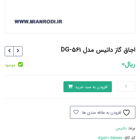
اجاق گاز داتیس مدل DG-561
ریال
0
موجود
اجاق
افزودن به سبد خرید
گاز
داتیس
مدل
افزودن به علاقه مندی ها
DG-
561
برند:
داتیس
عدد
کد کالا:
dg561-datees