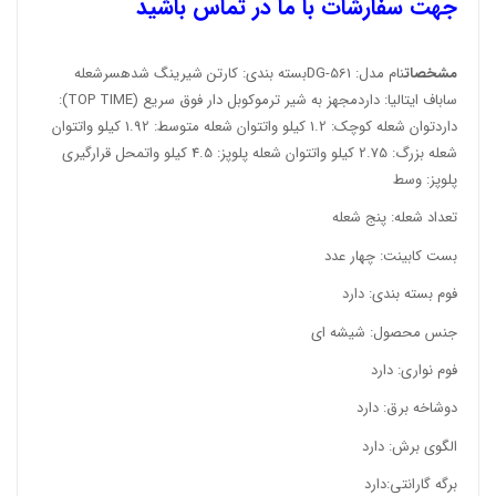
جهت سفارشات با ما در تماس باشید
مشخصات
نام مدل: DG-561بسته بندی: کارتن شیرینگ شدهسرشعله
ساباف ایتالیا: داردمجهز به شیر ترموکوبل دار فوق سریع (TOP TIME):
داردتوان شعله کوچک: 1.2 کیلو واتتوان شعله متوسط: 1.92 کیلو واتتوان
شعله بزرگ: 2.75 کیلو واتتوان شعله پلوپز: 4.5 کیلو واتمحل قرارگیری
پلوپز: وسط
تعداد شعله: پنج شعله
بست کابینت: چهار عدد
فوم بسته بندی: دارد
جنس محصول: شیشه ای
فوم نواری: دارد
دوشاخه برق: دارد
الگوی برش: دارد
برگه گارانتی:دارد