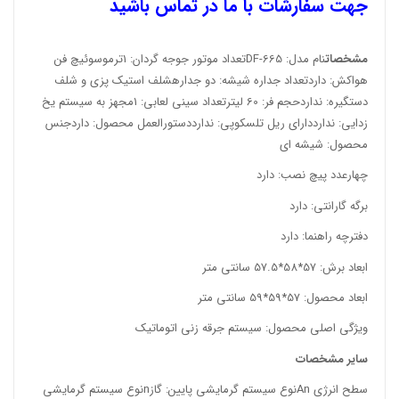
جهت سفارشات با ما در تماس باشید
مشخصات
نام مدل: DF-665تعداد موتور جوجه گردان: 1ترموسوئیچ فن
هواکش: داردتعداد جداره شیشه: دو جدارهشلف استیک پزی و شلف
دستگیره: نداردحجم فر: 60 لیترتعداد سینی لعابی: 1مجهز به سیستم یخ
زدایی: ندارددارای ریل تلسکوپی: ندارددستورالعمل محصول: داردجنس
محصول: شیشه ای
چهارعدد پیچ نصب: دارد
برگه گارانتی: دارد
دفترچه راهنما: دارد
ابعاد برش: 57*58*57.5 سانتی متر
ابعاد محصول: 57*59*59 سانتی متر
ویژگی اصلی محصول: سیستم جرقه زنی اتوماتیک
سایر مشخصات
سطح انرژی Anنوع سیستم گرمایشی پایین: گازnنوع سیستم گرمایشی