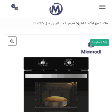
0
منو
خانه
فروشگاه
آشپزخانه
,
فر
فر داتیس مدل DF-665
5% تخفیف!