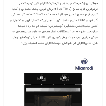
فوقانی: برقnسیستم جرقه زنی اتوماتیکnدارای شیر ترموستات و
ترموکوپل فوق سریع (Top Time)nبریان کردن, پخت معمولی و کباب
کردنnترموسویچ ایمنی خودکار / پخت نیمه اتوماتیکnنوع گاز مصرفی:
گاز شهری /LPGnدارای مشعل گریل آلومینایزnاستاندارد اروپا و تکنولوژی
کشور ترکیهnجنس دستگیره آلومینیومیnشیشه دو جداره / شیشه
سکوریت مقاوم به حرارتnنظافت آسانnمجهز به ولوم سربیnمجهز به
میکروسوئیچ درب جهت ایمنیnبوبین شیر Orkli اسپانیاnپوشش دیواره
های لعابیnدارای فن هواکش اتوماتnدارای شلف استیک پزیn