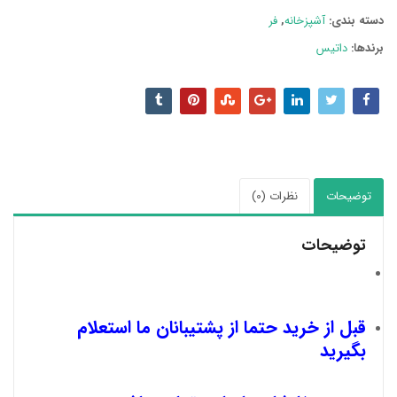
دسته بند‌ی:
آشپزخانه
,
فر
برندها:
داتیس
توضیحات
نظرات (0)
توضیحات
قبل از خرید حتما از پشتیبانان ما استعلام
بگیرید