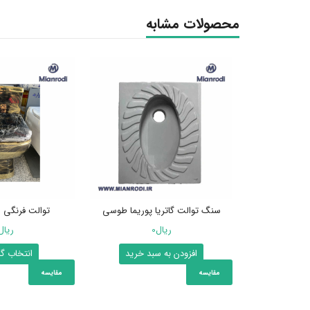
محصولات مشابه
ا مدل ساترون
سنگ توالت گاتریا پوریما طوسی
توالت فرنگی 
ریال
0
ریال
د خرید
افزودن به سبد خرید
انتخاب گز
مقایسه
مقایسه