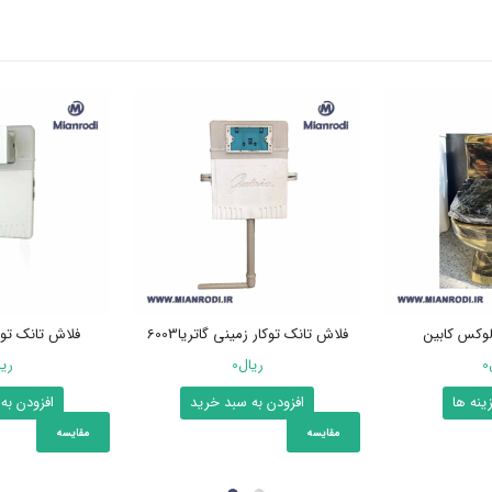
لوکس کابین
فلاش تانک توکار زمینی گاتریا6003
فلاش تانک توک
0
ریال
0
ری
این
ینه ها
افزودن به سبد خرید
افزودن به
محصول
مقایسه
مقایسه
دارای
انواع