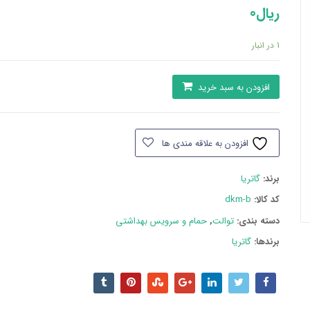
ریال
0
1 در انبار
سنگ
افزودن به سبد خرید
توالت
گاتریا
مشکی
افزودن به علاقه مندی ها
DKM
عدد
برند:
گاتریا
کد کالا:
dkm-b
دسته بند‌ی:
توالت
,
حمام و سرویس بهداشتی
برندها:
گاتریا