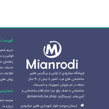
فهرست 
حریم خص
کس سازی سرویس بهداشتی
آینه المنت دار یا آینه معمولی؟
قوانین و م
1405
مزایا و کاربرد هر کدام
راهنمای خ
1404-07-08
خدمات مش
 سینک ظرفشویی برای
فروشگاه میانرودی از اولین و بزرگترین هایپر
اطلاعات ت
لوله و اتصالات داخلی | انواع،
نه
ساختمانی های غرب کشور با بیش از ۴۰ سال
روش های 
کاربرد ها و نکات مهم
1404
سابقه در امر فروش تجهیزات و تاسیسات
1404-07-01
دسترسی
ساختمانی با هدف رفع نیاز تمام اقلام ساختمانی و
اختمانی میانرودی و
آشپزخانه. اینستاگرام: mianrodi_lux_shop@
کابین های روشویی و دستشویی:
ن لاکچری
صفحه اصل
راهنمای کامل و جامع
140
لرستان-بروجرد-بلوار شهرداری هایپر میانرودی
درباره ما