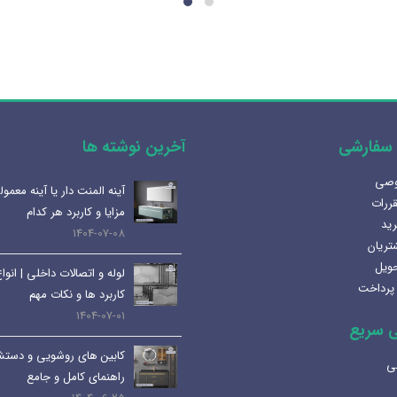
مختلفی
می
باشد.
گزینه
ها
ممکن
است
سفارشی
آخرین نوشته ها
در
صفحه
وصی
هنرلوکس سازی سرویس بهداشتی
آینه المنت دار یا آینه معمو
محصول
قررات
1405-02-07
مزایا و کاربرد هر کدام
انتخاب
رید
1404-07-08
شوند
تریان
بهترین سینک ظرفشویی برای
حویل
لوله و اتصالات داخلی | انواع
آشپزخانه
پرداخت
کاربرد ها و نکات مهم
1404-12-02
1404-07-01
 سریع
لوکس ساختمانی میانرودی و
کابین های روشویی و دستش
ساختمان لاکچری
ی
راهنمای کامل و جامع
1404-11-05