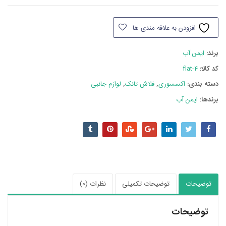
ایمن
آب
افزودن به علاقه مندی ها
مدل
فلت
برند:
ایمن آب
مشکی
-
کد کالا:
flat-4
کروم
دسته بند‌ی:
اکسسوری
,
فلاش تانک
,
لوازم جانبی
عدد
برندها:
ایمن آب
توضیحات
توضیحات تکمیلی
نظرات (0)
توضیحات