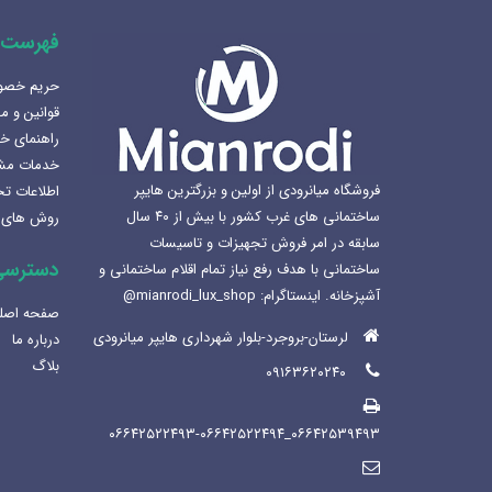
فهرست 
حریم خص
هنرلوکس سازی سرویس بهداشتی
قوانین و م
1405-02-07
راهنمای خ
خدمات مش
بهترین سینک ظرفشویی برای
فروشگاه میانرودی از اولین و بزرگترین هایپر
اطلاعات ت
آشپزخانه
ساختمانی های غرب کشور با بیش از ۴۰ سال
روش های 
1404-12-02
سابقه در امر فروش تجهیزات و تاسیسات
دسترسی
ساختمانی با هدف رفع نیاز تمام اقلام ساختمانی و
لوکس ساختمانی میانرودی و
آشپزخانه. اینستاگرام: mianrodi_lux_shop@
ساختمان لاکچری
صفحه اصل
1404-11-05
لرستان-بروجرد-بلوار شهرداری هایپر میانرودی
درباره ما
بلاگ
۰۹۱۶۳۶۲۰۲۴۰
۰۶۶۴۲۵۳۹۴۹۳_۰۶۶۴۲۵۲۲۴۹۳-۰۶۶۴۲۵۲۲۴۹۴