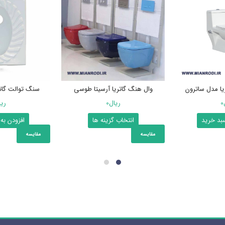
یا مدل ساترون
وال هنگ گاتریا آرسیتا طوسی
سنگ توالت گاتر
0
ریال
0
ری
این
سبد خرید
انتخاب گزینه ها
افزودن به
محصول
مقایسه
مقایسه
دارای
انواع
مختلفی
می
باشد.
گزینه
ها