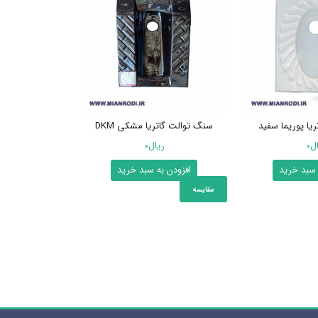
یا پوریما سفید
سنگ توالت گاتریا مشکی DKM
توالت زمینی آ
ال
0
ریال
0
ر
 سبد خرید
افزودن به سبد خرید
انتخاب
مقایسه
مقایسه