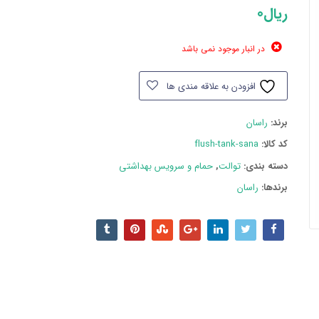
ریال
0
در انبار موجود نمی باشد
افزودن به علاقه مندی ها
برند:
راسان
کد کالا:
flush-tank-sana
دسته بند‌ی:
توالت
,
حمام و سرویس بهداشتی
برندها:
راسان