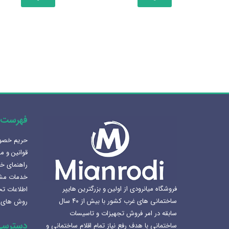
دارای
انواع
مختلفی
می
باشد.
گزینه
ها
ممکن
است
در
فهرست 
صفحه
حریم خص
محصول
هنرلوکس سازی سرویس بهداشتی
قوانین و م
انتخاب
1405-02-07
راهنمای خ
شوند
خدمات مش
بهترین سینک ظرفشویی برای
فروشگاه میانرودی از اولین و بزرگترین هایپر
اطلاعات ت
آشپزخانه
ساختمانی های غرب کشور با بیش از ۴۰ سال
روش های 
1404-12-02
سابقه در امر فروش تجهیزات و تاسیسات
دسترسی
ساختمانی با هدف رفع نیاز تمام اقلام ساختمانی و
لوکس ساختمانی میانرودی و