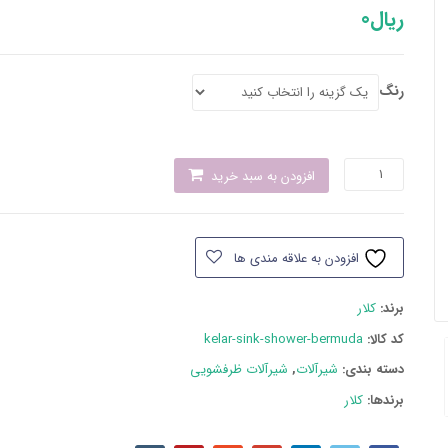
ریال
0
رنگ
شیر
افزودن به سبد خرید
سینک
شاوری
کلار
افزودن به علاقه مندی ها
مدل
برمودا
برند:
کلار
عدد
کد کالا:
kelar-sink-shower-bermuda
دسته بند‌ی:
شیرآلات
,
شیرآلات ظرفشویی
برندها:
کلار