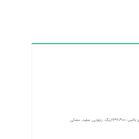
اکس: 100*20*26
رنگ: زیتونی, سفید, مشکی