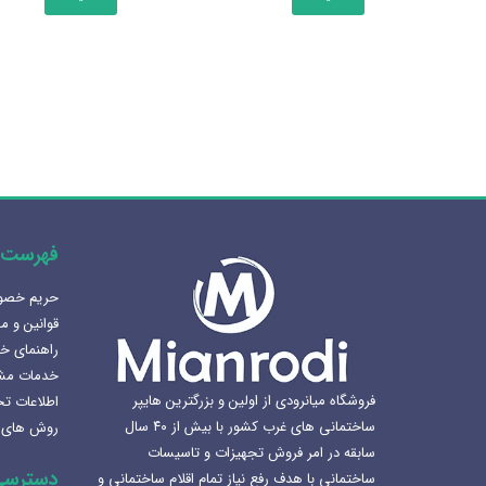
دارای
انواع
مختلفی
می
باشد.
گزینه
ها
ممکن
است
در
فهرست 
صفحه
حریم خص
محصول
هنرلوکس سازی سرویس بهداشتی
قوانین و م
انتخاب
1405-02-07
راهنمای خ
شوند
خدمات مش
بهترین سینک ظرفشویی برای
فروشگاه میانرودی از اولین و بزرگترین هایپر
اطلاعات ت
آشپزخانه
ساختمانی های غرب کشور با بیش از ۴۰ سال
روش های 
1404-12-02
سابقه در امر فروش تجهیزات و تاسیسات
دسترسی
ساختمانی با هدف رفع نیاز تمام اقلام ساختمانی و
لوکس ساختمانی میانرودی و