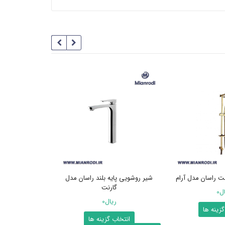
 راسان مدل آرام
شیر روشویی پایه بلند راسان مدل
توالت فرنگی آرمیت
گارنت
ال
0
ر
ریال
0
این
گزینه ها
افزودن ب
این
انتخاب گزینه ها
محصول
مقایسه