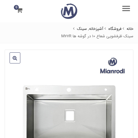
0
منو
خانه
فروشگاه
آشپزخانه
,
سینک
سینک ظرفشویی شعاع 10 در گوشه ها M77R