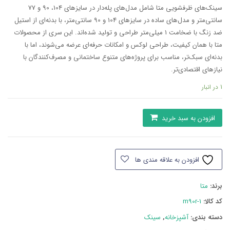
سینک‌های ظرفشویی متا شامل مدل‌های پله‌دار در سایزهای 104، 90 و 77
سانتی‌متر و مدل‌های ساده در سایزهای 104 و 90 سانتی‌متر، با بدنه‌ای از استیل
ضد زنگ با ضخامت 1 میلی‌متر طراحی و تولید شده‌اند. این سری از محصولات
متا با همان کیفیت، طراحی لوکس و امکانات حرفه‌ای عرضه می‌شوند، اما با
بدنه‌ای سبک‌تر، مناسب برای پروژه‌های متنوع ساختمانی و مصرف‌کنندگان با
نیازهای اقتصادی‌تر.
1 در انبار
سینک
افزودن به سبد خرید
ظرفشویی
شعاع
10
افزودن به علاقه مندی ها
در
گوشه
برند:
متا
ها
M77R
کد کالا:
m90r-1
عدد
دسته بند‌ی:
آشپزخانه
,
سینک