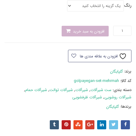
رنگ
ست
افزودن به سبد خرید
شیرآلات
گلپایگان
مدل
افزودن به علاقه مندی ها
مهر
و
برند:
گلپایگان
ماه
عدد
کد کالا:
golpayegan-set-mehrmah
دسته بند‌ی:
ست شیرآلات
,
شیرآلات
,
شیرآلات توالت
,
شیرآلات حمام
,
شیرآلات روشویی
,
شیرآلات ظرفشویی
برندها:
گلپایگان