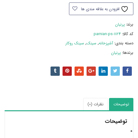
PS1124
افزودن به علاقه مندی ها
عدد
برند:
پرنیان
کد کالا:
parnian-ps-1124
دسته بند‌ی:
آشپزخانه
,
سینک
,
سینک روکار
برندها:
پرنیان
توضیحات
نظرات (0)
توضیحات