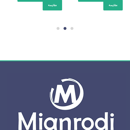
ریال825.920.000
ریال784.624.000.
ریال201.550.000
ریال191.472.500.
مقایسه
مقایسه
بود.
بود.