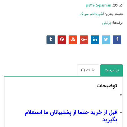
کد کالا:
ps3105-parnian
دسته بند‌ی:
آشپزخانه
,
سینک
برندها:
پرنیان
توضیحات
نظرات (1)
توضیحات
قبل از خرید حتما از پشتیبانان ما استعلام
بگیرید