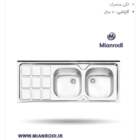
لگن متحرک
گارانتی:
10 سال