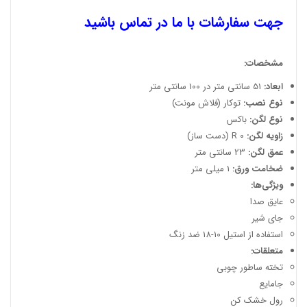
جهت سفارشات با ما در تماس باشید
مشخصات:
ابعاد:
51 سانتی متر در 100 سانتی متر
نوع نصب:
توکار (فلاش مونت)
نوع لگن:
باکس
زاویه لگن:
R 0 (دست ساز)
عمق لگن:
23 سانتی متر
ضخامت ورق:
1 میلی متر
ویژگی‌ها:
عایق صدا
جای شیر
استفاده از استیل 10-18 ضد زنگ
متعلقات:
تخته ساطور چوبی
جامایع
رول خشک کن