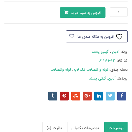
لوله
افزودن به سبد خرید
های
تک
لایه
افزودن به علاقه مندی ها
pp-
rctآذین63
برند:
آذین
,
گیتی پسند
اینچ
عدد
کد کالا:
819161063
دسته بند‌ی:
لوله و اتصالات تک لایه
,
لوله واتصالات
برندها:
آذین
,
گیتی پسند
توضیحات
توضیحات تکمیلی
نظرات (0)