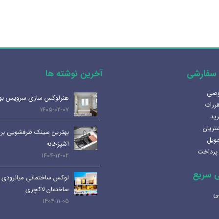
سفارشی
آخرین نوشته ها
وصی
آینه المنت دار یا آینه معمولی؟
هنرلوکس سازی سرویس به
قررات
مزایا و کاربرد هر کدام
1405-02-07
رید
1404-07-08
تریان
بهترین سینک ظرفشویی برا
حویل
لوله و اتصالات داخلی | انواع،
آشپزخانه
پرداخت
کاربرد ها و نکات مهم
1404-12-02
1404-07-01
 سریع
لوکس ساختمانی میانرودی 
کابین های روشویی و دستشویی:
ساختمان لاکچری
ی
راهنمای کامل و جامع
1404-11-05
1404-06-25