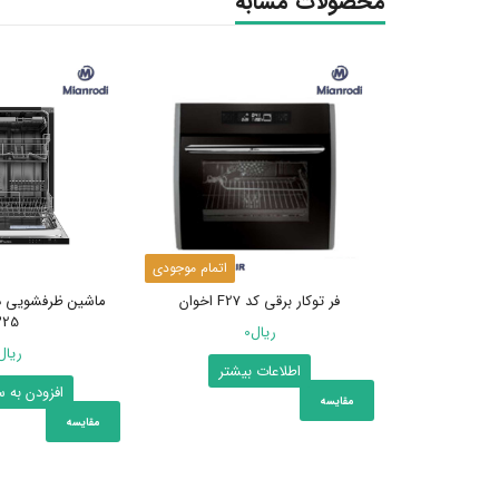
محصولات مشابه
اتمام موجودی
فر توکار برقی کد F27 اخوان
325
ریال
0
ریال
اطلاعات بیشتر
افزودن به 
مقایسه
مقایسه