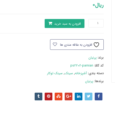
ریال
0
سینک
افزودن به سبد خرید
پرنیان
مدل
PS2202
افزودن به علاقه مندی ها
عدد
برند:
پرنیان
کد کالا:
ps2202-parnian
دسته بند‌ی:
آشپزخانه
,
سینک
,
سینک توکار
برندها:
پرنیان