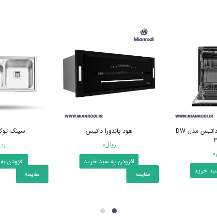
ماشین ظرفشویی داتیس مدل DW
هود پاندورا داتیس
سینک توکار 1220
ریال
0
ری
0
افزودن به سبد خرید
افزودن به
سبد خرید
مقایسه
مقایسه