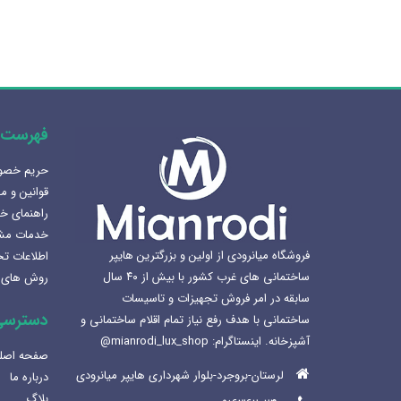
فهرست 
حریم خص
هنرلوکس سازی سرویس بهداشتی
قوانین و م
1405-02-07
راهنمای خ
خدمات مش
بهترین سینک ظرفشویی برای
فروشگاه میانرودی از اولین و بزرگترین هایپر
اطلاعات ت
آشپزخانه
ساختمانی های غرب کشور با بیش از ۴۰ سال
روش های 
1404-12-02
سابقه در امر فروش تجهیزات و تاسیسات
دسترسی
ساختمانی با هدف رفع نیاز تمام اقلام ساختمانی و
لوکس ساختمانی میانرودی و
آشپزخانه. اینستاگرام: mianrodi_lux_shop@
ساختمان لاکچری
صفحه اصل
1404-11-05
لرستان-بروجرد-بلوار شهرداری هایپر میانرودی
درباره ما
بلاگ