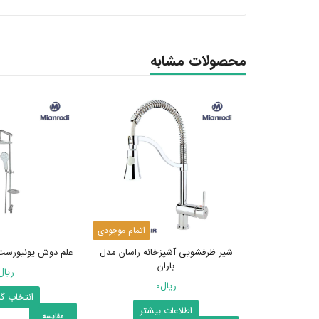
محصولات مشابه
اتمام موجودی
شیر ظرفشویی آشپزخانه راسان مدل
علم دوش یونیورست 
باران
ریال
ریال
0
انتخاب گز
اطلاعات بیشتر
مقایسه