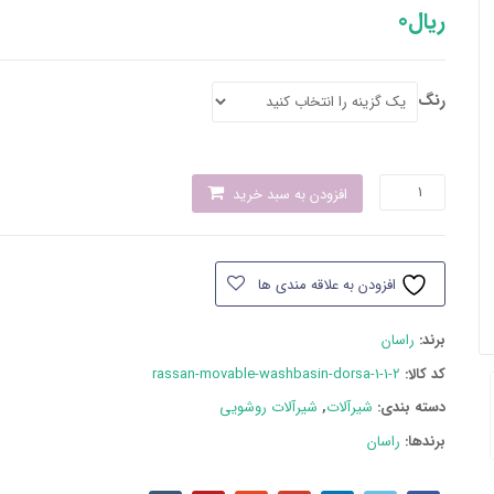
ریال
0
رنگ
شیر
افزودن به سبد خرید
روشویی
راسان
مدل
افزودن به علاقه مندی ها
پریمو
عدد
برند:
راسان
کد کالا:
rassan-movable-washbasin-dorsa-1-1-2
دسته بند‌ی:
شیرآلات
,
شیرآلات روشویی
برندها:
راسان