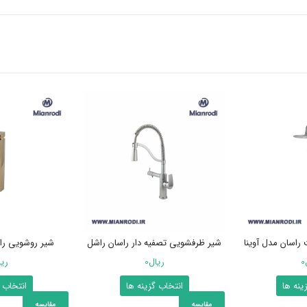
راسان مدل آوینا
شیر ظرفشویی تصفیه دار راسان راشل
شیر روشویی را
0
ریال
0
ری
این
این
ینه ها
انتخاب گزینه ها
انتخاب 
محصول
محصول
مقایسه
مقایسه