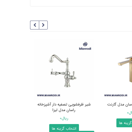
سان مدل گارنت
شیر ظرفشویی تصفیه دار آشپزخانه
ست شیرآلات ر
راسان مدل لیزا
ال
0
ر
ریال
0
این
گزینه ها
انتخاب
این
انتخاب گزینه ها
محصول
مقایسه