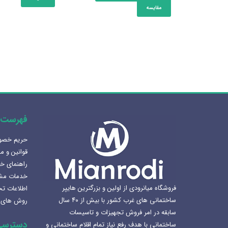
مقایسه
فهرست 
حریم خص
هنرلوکس سازی سرویس بهداشتی
قوانین و م
1405-02-07
راهنمای خ
خدمات مش
بهترین سینک ظرفشویی برای
فروشگاه میانرودی از اولین و بزرگترین هایپر
اطلاعات ت
آشپزخانه
ساختمانی های غرب کشور با بیش از ۴۰ سال
روش های 
1404-12-02
سابقه در امر فروش تجهیزات و تاسیسات
دسترسی
ساختمانی با هدف رفع نیاز تمام اقلام ساختمانی و
لوکس ساختمانی میانرودی و