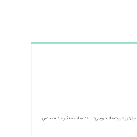
ابعاد: 5.5*17.528.5وزن: 2078 گرمجنس: آلیاژ برنجنوع محصول: روشوییتعداد خروجی: 1 عددتعداد دستگیره: 1 عددجنس