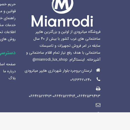
حریم خص
محصول
هنرلوکس سازی سرویس بهداشتی
قوانین و م
انتخاب
1405-02-07
راهنمای خ
شوند
خدمات مش
بهترین سینک ظرفشویی برای
فروشگاه میانرودی از اولین و بزرگترین هایپر
اطلاعات ت
آشپزخانه
ساختمانی های غرب کشور با بیش از ۴۰ سال
روش های 
1404-12-02
سابقه در امر فروش تجهیزات و تاسیسات
دسترسی
ساختمانی با هدف رفع نیاز تمام اقلام ساختمانی و
لوکس ساختمانی میانرودی و
آشپزخانه. اینستاگرام: mianrodi_lux_shop@
ساختمان لاکچری
صفحه اصل
1404-11-05
لرستان-بروجرد-بلوار شهرداری هایپر میانرودی
درباره ما
بلاگ
۰۹۱۶۳۶۲۰۲۴۰
۰۶۶۴۲۵۳۹۴۹۳_۰۶۶۴۲۵۲۲۴۹۳-۰۶۶۴۲۵۲۲۴۹۴
https://mianrodi.ir/
شنبه تاپنجشنبه صبح ها: 8:30 - 13:30 عصر