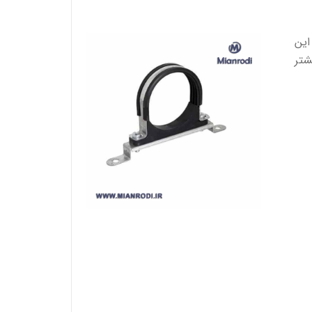
این
شتر