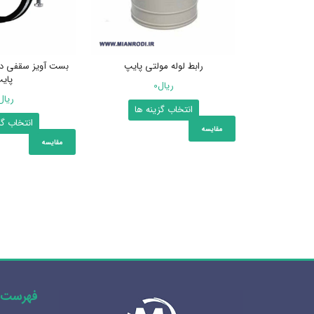
رابط لوله مولتی پایپ
بست آویز سقفی دو
پای
ریال
0
ریال
این
انتخاب گزینه ها
انتخاب گز
محصول
مقایسه
دارای
مقایسه
انواع
مختلفی
می
باشد.
گزینه
ها
ممکن
است
در
فهرست 
صفحه