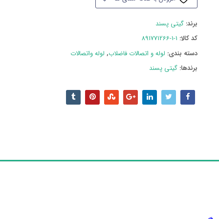
پایپ
عدد
برند:
گیتی پسند
کد کالا:
891771266-1-1
دسته بند‌ی:
لوله و اتصالات فاضلاب
,
لوله واتصالات
برندها:
گیتی پسند