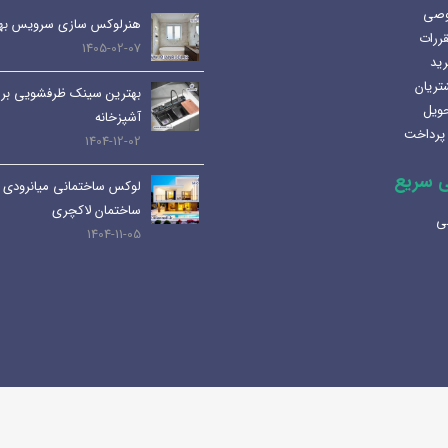
صفحه
وصی
محصول
آینه المنت دار یا آینه معمولی؟
هنرلوکس سازی سرویس به
محصول
قررات
انتخاب
مزایا و کاربرد هر کدام
1405-02-07
انتخاب
رید
شوند
1404-07-08
شوند
تریان
بهترین سینک ظرفشویی برا
حویل
لوله و اتصالات داخلی | انواع،
آشپزخانه
پرداخت
کاربرد ها و نکات مهم
1404-12-02
1404-07-01
 سریع
لوکس ساختمانی میانرودی 
کابین های روشویی و دستشویی:
ساختمان لاکچری
ی
راهنمای کامل و جامع
1404-11-05
1404-06-25