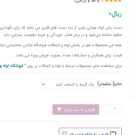
(
1
نقد و بررسی)
1
امتیاز
4.00
از 5
ریال
0
امتیاز
مشتری
بست رایزر لوله مولتی پایپ از رده بست های فلزی می باشد که برای
نگهداری 
مقاوم ساخته می‌شود و در برابر فشار، خوردگی و ضربه مقاومت بسزایی دارد.
همه این محصولات هم در بخش لوله و اتصالات فروشگاه لوکس ساختمانی میان
قیمت برای همکاران و سفارشات عمده: بصورت فروش ویژه می باشد.
برای مشاهده سایر محصولات مرتبط با لوله و اتصالات بر روی
” فروشگاه لوله 
سایز( میلیمتر)
بست
افزودن به سبد خرید
رایزر
لوله
مولتی
افزودن به علاقه مندی ها