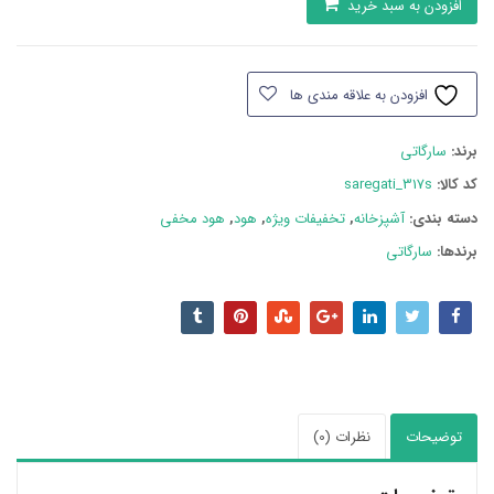
افزودن به سبد خرید
مخفی
سارگاتی
317s
افزودن به علاقه مندی ها
عدد
برند:
سارگاتی
کد کالا:
saregati_317s
دسته بند‌ی:
آشپزخانه
,
تخفیفات ویژه
,
هود
,
هود مخفی
برندها:
سارگاتی
توضیحات
نظرات (0)