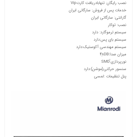
نصب رایگان: تنهابادریافت کارتVip
خدمات پس از فروش: سارگاتی ایران
گارانتی: سارگاتی ایران
نصب: توکار
سیستم ترموگارد: دارد
سیستم بای پس:دارد
سیستم مهندسی آکوستیک:دارد
میزان صدا:۴۸ِDB
نورپردازی:ُSMD
سنسور حرکتی(موشن):دارد
پنل تنظیمات :لمسی