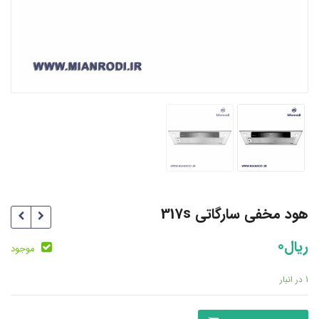
هود مخفی سارگاتی 317s
ریال
0
موجود
1 در انبار
هود