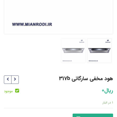
هود مخفی سارگاتی 317b
ریال
0
موجود
1 در انبار
هود