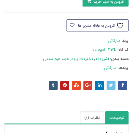
افزودن به سبد خرید
مخفی
سارگاتی
317b
افزودن به علاقه مندی ها
عدد
برند:
سارگاتی
کد کالا:
saregati_317b
دسته بند‌ی:
آشپزخانه
,
تخفیفات ویژه
,
هود
,
هود مخفی
برندها:
سارگاتی
توضیحات
نظرات (0)