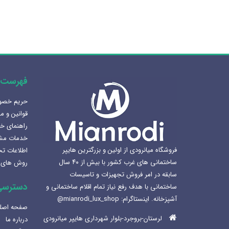
فهرست 
حریم خص
هنرلوکس سازی سرویس بهداشتی
قوانین و م
1405-02-07
راهنمای خ
خدمات مش
بهترین سینک ظرفشویی برای
فروشگاه میانرودی از اولین و بزرگترین هایپر
اطلاعات ت
آشپزخانه
ساختمانی های غرب کشور با بیش از ۴۰ سال
روش های 
1404-12-02
سابقه در امر فروش تجهیزات و تاسیسات
دسترسی
ساختمانی با هدف رفع نیاز تمام اقلام ساختمانی و
لوکس ساختمانی میانرودی و
آشپزخانه. اینستاگرام: mianrodi_lux_shop@
ساختمان لاکچری
صفحه اصل
1404-11-05
لرستان-بروجرد-بلوار شهرداری هایپر میانرودی
درباره ما