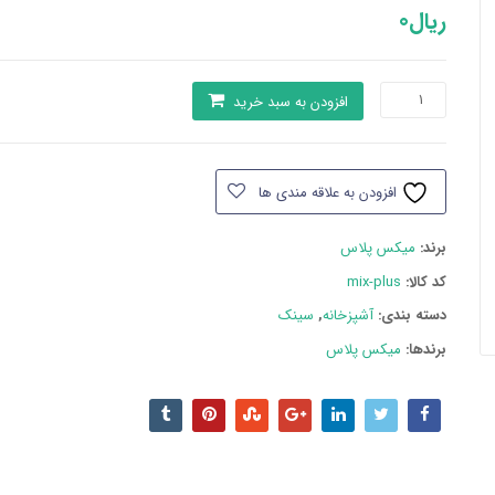
ریال
0
سینک
افزودن به سبد خرید
میکس
پلاس
8062
افزودن به علاقه مندی ها
توکار
عدد
برند:
میکس پلاس
کد کالا:
mix-plus
دسته بند‌ی:
آشپزخانه
,
سینک
برندها:
میکس پلاس