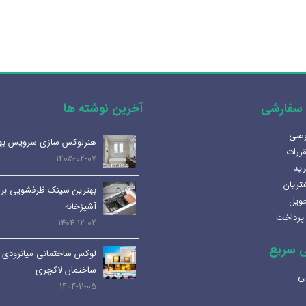
سفارشی
آخرین نوشته ها
وصی
آینه المنت دار یا آینه معمولی؟
هنرلوکس سازی سرویس به
قررات
مزایا و کاربرد هر کدام
1405-02-07
رید
1404-07-08
تریان
بهترین سینک ظرفشویی برا
حویل
لوله و اتصالات داخلی | انواع،
آشپزخانه
پرداخت
کاربرد ها و نکات مهم
1404-12-02
1404-07-01
 سریع
لوکس ساختمانی میانرودی 
کابین های روشویی و دستشویی:
ساختمان لاکچری
ی
راهنمای کامل و جامع
1404-11-05
1404-06-25