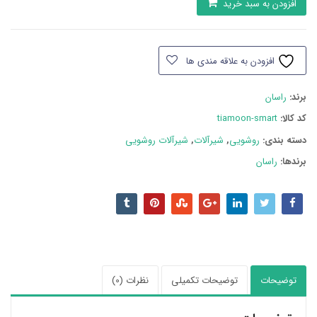
افزودن به سبد خرید
روشویی
راسان
تیامون
افزودن به علاقه مندی ها
هوشمند
کروم
برند:
راسان
عدد
کد کالا:
tiamoon-smart
دسته بند‌ی:
روشویی
,
شیرآلات
,
شیرآلات روشویی
برندها:
راسان
توضیحات
توضیحات تکمیلی
نظرات (0)