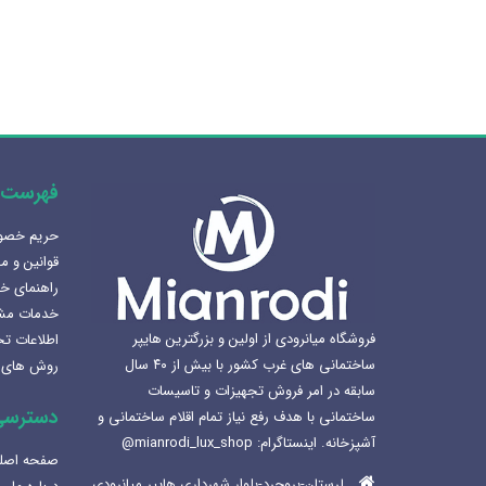
فهرست 
حریم خص
هنرلوکس سازی سرویس بهداشتی
قوانین و م
1405-02-07
راهنمای خ
خدمات مش
بهترین سینک ظرفشویی برای
فروشگاه میانرودی از اولین و بزرگترین هایپر
اطلاعات ت
آشپزخانه
ساختمانی های غرب کشور با بیش از ۴۰ سال
روش های 
1404-12-02
سابقه در امر فروش تجهیزات و تاسیسات
دسترسی
ساختمانی با هدف رفع نیاز تمام اقلام ساختمانی و
لوکس ساختمانی میانرودی و
آشپزخانه. اینستاگرام: mianrodi_lux_shop@
ساختمان لاکچری
صفحه اصل
1404-11-05
لرستان-بروجرد-بلوار شهرداری هایپر میانرودی