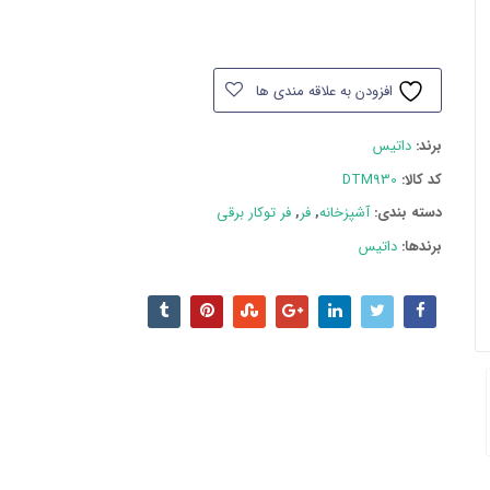
افزودن به علاقه مندی ها
برند:
داتیس
کد کالا:
DTM930
دسته بند‌ی:
آشپزخانه
,
فر
,
فر توکار برقی
برندها:
داتیس