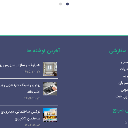
سفارشی
آخرین نوشته ها
وصی
آینه المنت دار یا آینه معمولی؟
هنرلوکس سازی سرویس به
قررات
مزایا و کاربرد هر کدام
1405-02-07
رید
1404-07-08
تریان
بهترین سینک ظرفشویی برا
حویل
لوله و اتصالات داخلی | انواع،
آشپزخانه
پرداخت
کاربرد ها و نکات مهم
1404-12-02
1404-07-01
 سریع
لوکس ساختمانی میانرودی 
کابین های روشویی و دستشویی:
ساختمان لاکچری
ی
راهنمای کامل و جامع
1404-11-05