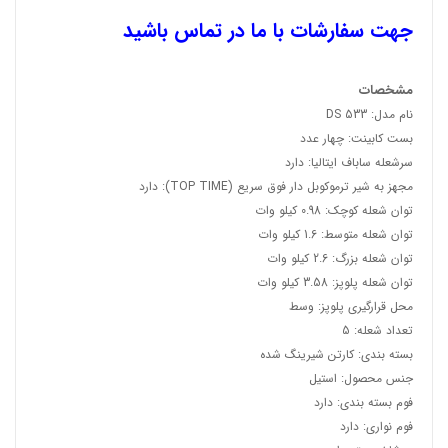
جهت سفارشات با ما در تماس باشید
مشخصات
نام مدل:
DS 533
بست کابینت:
چهار عدد
سرشعله ساباف ایتالیا:
دارد
مجهز به شیر ترموکوبل دار فوق سریع (TOP TIME):
دارد
توان شعله کوچک:
0.98 کیلو وات
توان شعله متوسط:
1.6 کیلو وات
توان شعله بزرگ:
2.6 کیلو وات
توان شعله پلوپز:
3.58 کیلو وات
محل قرارگیری پلوپز:
وسط
تعداد شعله:
5
بسته بندی:
کارتن شیرینگ شده
جنس محصول:
استیل
فوم بسته بندی:
دارد
فوم نواری:
دارد