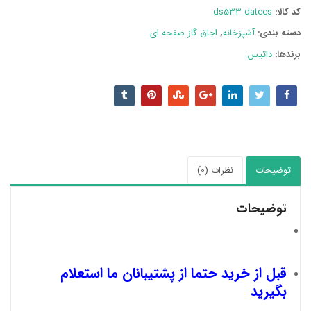
عدد
کد کالا:
ds533-datees
دسته بند‌ی:
آشپزخانه
,
اجاق گاز صفحه ای
برندها:
داتیس
توضیحات
نظرات (0)
توضیحات
قبل از خرید حتما از پشتیبانان ما استعلام
بگیرید