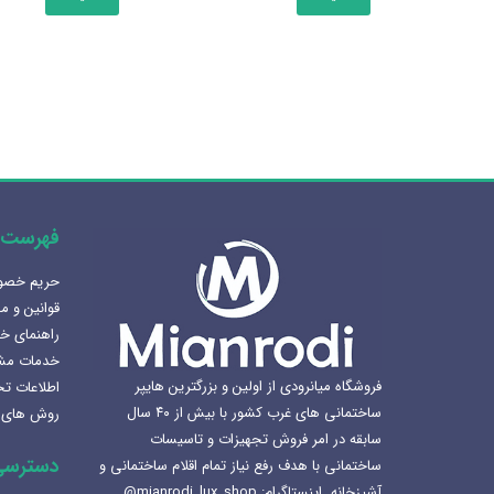
فهرست 
حریم خص
هنرلوکس سازی سرویس بهداشتی
قوانین و م
1405-02-07
راهنمای خ
خدمات مش
بهترین سینک ظرفشویی برای
فروشگاه میانرودی از اولین و بزرگترین هایپر
اطلاعات ت
آشپزخانه
ساختمانی های غرب کشور با بیش از ۴۰ سال
روش های 
1404-12-02
سابقه در امر فروش تجهیزات و تاسیسات
دسترسی
ساختمانی با هدف رفع نیاز تمام اقلام ساختمانی و
لوکس ساختمانی میانرودی و
آشپزخانه. اینستاگرام: mianrodi_lux_shop@