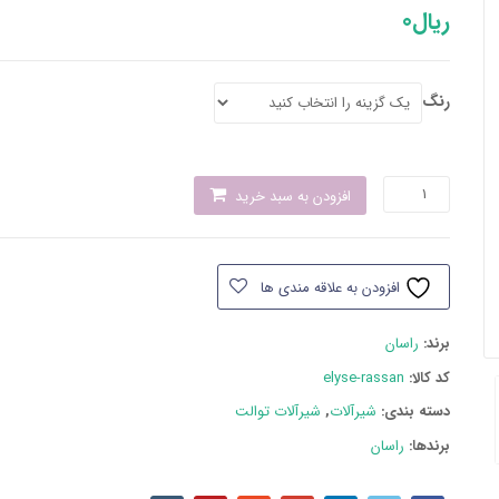
ریال
0
رنگ
شیر
افزودن به سبد خرید
توالت
راسان
مدل
افزودن به علاقه مندی ها
الیزه
عدد
برند:
راسان
کد کالا:
elyse-rassan
دسته بند‌ی:
شیرآلات
,
شیرآلات توالت
برندها:
راسان