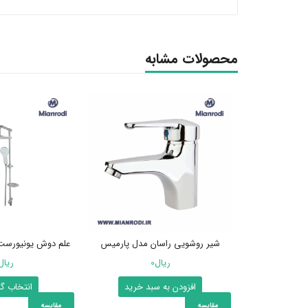
محصولات مشابه
شیر روشویی راسان مدل پارمیس
علم دوش یونیورست 
ریال
0
ریال
افزودن به سبد خرید
انتخاب گز
مقایسه
مقایسه