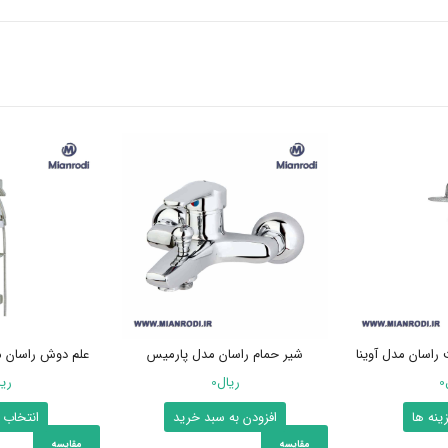
راسان مدل آوینا
شیر حمام راسان مدل پارمیس
علم دوش راسان م
0
ریال
0
ری
این
ینه ها
افزودن به سبد خرید
انتخاب 
محصول
مقایسه
مقایسه