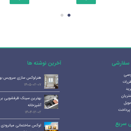
دارای
انواع
مختلفی
می
باشد.
گزینه
ها
ممکن
است
سفارشی
آخرین نوشته ها
در
صفحه
وصی
آینه المنت دار یا آینه معمولی؟
هنرلوکس سازی سرویس به
محصول
قررات
مزایا و کاربرد هر کدام
1405-02-07
انتخاب
رید
1404-07-08
شوند
تریان
بهترین سینک ظرفشویی برا
حویل
لوله و اتصالات داخلی | انواع،
آشپزخانه
پرداخت
کاربرد ها و نکات مهم
1404-12-02
1404-07-01
 سریع
لوکس ساختمانی میانرودی 