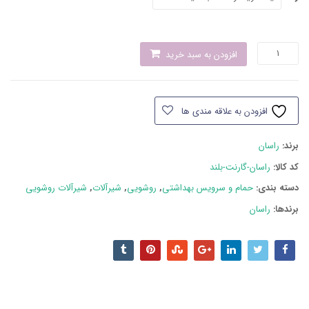
شیر
افزودن به سبد خرید
روشویی
پایه
بلند
افزودن به علاقه مندی ها
راسان
مدل
برند:
راسان
گارنت
عدد
کد کالا:
راسان-گارنت-بلند
دسته بند‌ی:
حمام و سرویس بهداشتی
,
روشویی
,
شیرآلات
,
شیرآلات روشویی
برندها:
راسان