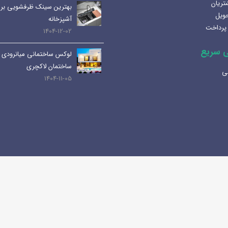
تریان
بهترین سینک ظرفشویی برا
حویل
لوله و اتصالات داخلی | انواع،
آشپزخانه
پرداخت
کاربرد ها و نکات مهم
1404-12-02
1404-07-01
 سریع
لوکس ساختمانی میانرودی 
کابین های روشویی و دستشویی:
ساختمان لاکچری
ی
راهنمای کامل و جامع
1404-11-05
1404-06-25