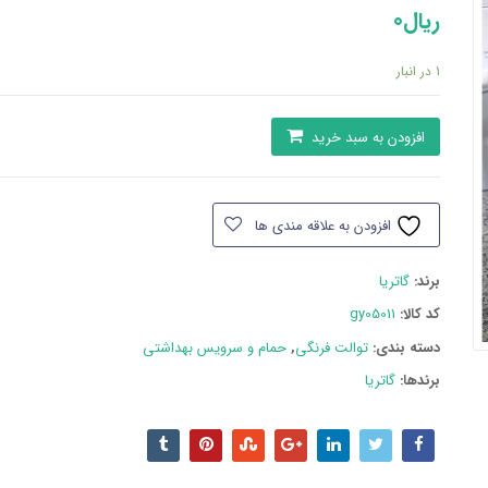
ریال
0
1 در انبار
توالت
افزودن به سبد خرید
فرنگی
گاتریا
مدل
افزودن به علاقه مندی ها
گیتا
عدد
برند:
گاتریا
کد کالا:
gy05011
دسته بند‌ی:
توالت فرنگی
,
حمام و سرویس بهداشتی
برندها:
گاتریا