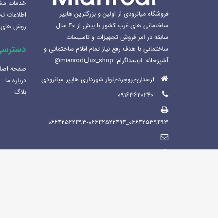
خدمات مش
بهترین سینک ظرفشویی برای
فروشگاه میانرودی از اولین و بزرگترین هایپر
اطلاعات ت
آشپزخانه
ساختمانی های غرب کشور با بیش از ۴۰ سال
روش های 
1404-12-02
سابقه در امر فروش تجهیزات و تاسیسات
دسترسی
ساختمانی با هدف رفع نیاز تمام اقلام ساختمانی و
لوکس ساختمانی میانرودی و
آشپزخانه. اینستاگرام: mianrodi_lux_shop@
ساختمان لاکچری
صفحه اصل
1404-11-05
لرستان-بروجرد-بلوار شهرداری هایپر میانرودی
درباره ما
بلاگ
۰۹۱۶۳۶۲۰۲۴۰
۰۶۶۴۲۵۳۹۴۹۳_۰۶۶۴۲۵۲۲۴۹۳-۰۶۶۴۲۵۲۲۴۹۴
https://mianrodi.ir/
شنبه تاپنجشنبه صبح ها: 8:30 - 13:30 عصر
ها : 15:30-21:00/ جمعه: 9:30-13:30