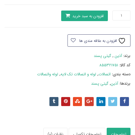
لوله
افزودن به سبد خرید
خمدار
دوسر
بوشن
افزودن به علاقه مندی ها
تک
لایه
برند:
آذین
,
گیتی پسند
20
آذین
کد کالا:
855321751
عدد
دسته بند‌ی:
اتصالات
,
لوله و اتصالات تک لایه
,
لوله واتصالات
برندها:
آذین
,
گیتی پسند
توضیحات
توضیحات تکمیلی
نظرات (0)