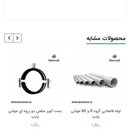
محصولات مشابه
لوله فاضلابی گروه B و BD مولتی
بست آویز سقفی دو رزوه ای مولتی
سیفون مولتی پای
پایپ
ریال
0
ریال
0
انتخاب گزینه ها