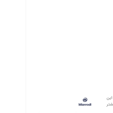
این
شتر