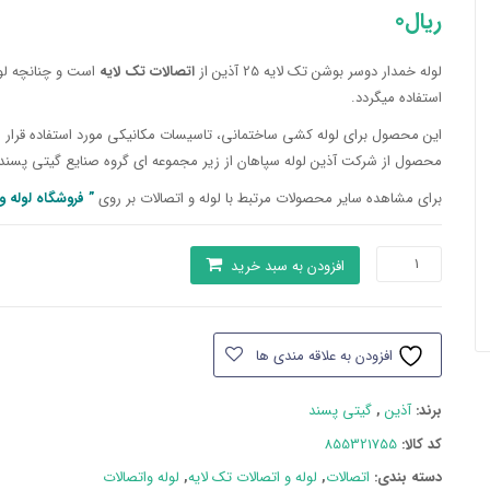
ریال
0
لوله خمدار دوسر بوشن تک لایه 25 آذین از
اتصالات تک لایه
است و چنانچه لول
استفاده میگردد.
این محصول برای لوله کشی ساختمانی، تاسیسات مکانیکی مورد استفاده قرار می‌
محصول از شرکت آذین لوله سپاهان از زیر مجموعه ای گروه صنایع گیتی پسند
برای مشاهده سایر محصولات مرتبط با لوله و اتصالات بر روی
” فروشگاه لوله 
لوله
افزودن به سبد خرید
خمدار
دوسر
بوشن
افزودن به علاقه مندی ها
تک
لایه
برند:
آذین
,
گیتی پسند
25
آذین
کد کالا:
855321755
عدد
دسته بند‌ی:
اتصالات
,
لوله و اتصالات تک لایه
,
لوله واتصالات