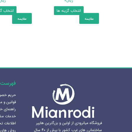
ریال
0
ریال
این
انتخاب گزینه ها
انتخاب گز
محصول
مقایسه
مقایسه
دارای
انواع
مختلفی
می
باشد.
گزینه
ها
ممکن
است
فهرست 
در
صفحه
حریم خص
هنرلوکس سازی سرویس بهداشتی
محصول
قوانین و م
1405-02-07
انتخاب
راهنمای خ
شوند
خدمات مش
بهترین سینک ظرفشویی برای
فروشگاه میانرودی از اولین و بزرگترین هایپر
اطلاعات ت
آشپزخانه
ساختمانی های غرب کشور با بیش از ۴۰ سال
روش های 