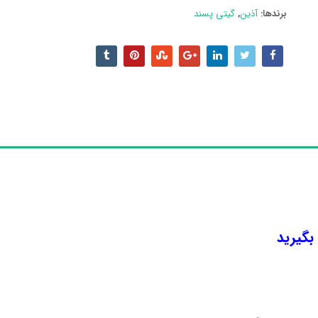
برندها:
آذین
,
گیتی پسند
 بگیرید