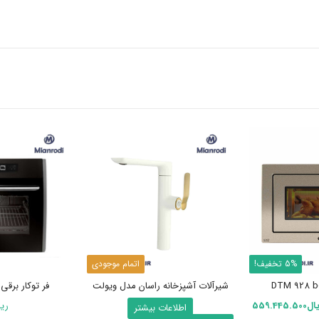
5% تخفیف!
اتمام موجودی
شیرآلات آشپزخانه راسان مدل ویولت
فر توکار برقی کد F27 
یمت
قیمت
ال
559.445.500
ری
اطلاعات بیشتر