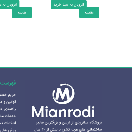
اصلی:
فعلی:
اص
افزودن به سبد خرید
افزودن به 
ریال185.260.000
ریال175.997.000.
مقایسه
مقایسه
بود.
بو
فهرست 
حریم خص
هنرلوکس سازی سرویس بهداشتی
قوانین و م
1405-02-07
راهنمای خ
خدمات مش
بهترین سینک ظرفشویی برای
فروشگاه میانرودی از اولین و بزرگترین هایپر
اطلاعات ت
آشپزخانه
ساختمانی های غرب کشور با بیش از ۴۰ سال
روش های 