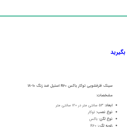
 بگیرید
سینک ظرفشویی توکار باکس R60 استیل ضد زنگ 10-18
مشخصات:
ابعاد:
53 سانتی متر در 120 سانتی متر
نوع نصب:
توکار
نوع لگن:
باکس
زاویه لگن:
R60