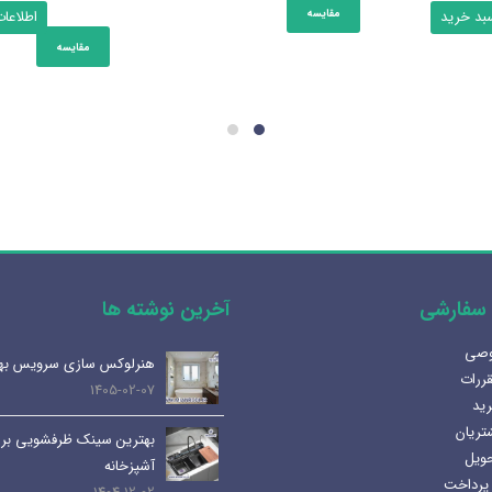
لی:
فعلی:
مقایسه
سبد خرید
اطلاعا
ریال588.890.000
ریال559.445.500.
مقایسه
د.
سفارشی
آخرین نوشته ها
وصی
آینه المنت دار یا آینه معمولی؟
هنرلوکس سازی سرویس به
قررات
مزایا و کاربرد هر کدام
1405-02-07
رید
1404-07-08
تریان
بهترین سینک ظرفشویی برا
حویل
لوله و اتصالات داخلی | انواع،
آشپزخانه
پرداخت