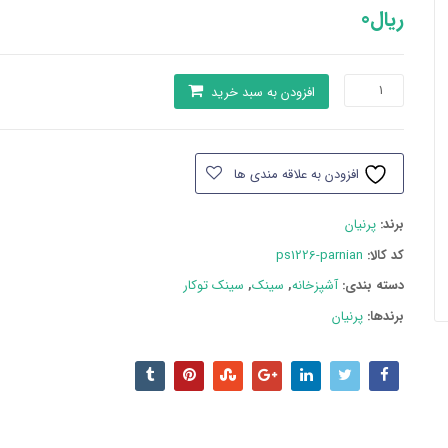
ریال
0
سینک
افزودن به سبد خرید
پرنیان
مدل
PS1226
افزودن به علاقه مندی ها
عدد
برند:
پرنیان
کد کالا:
ps1226-parnian
دسته بند‌ی:
آشپزخانه
,
سینک
,
سینک توکار
برندها:
پرنیان