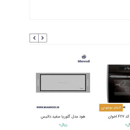
اتمام موجودی
اخوان
هود مدل گلوریا سفید داتیس
هود داتیس مد
lack )
ال
0
ریال
0