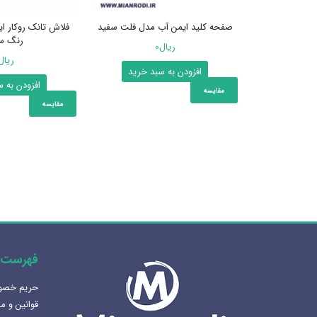
صفحه کلید ایمن آب مدل فلت سفید
فلاش تانک روکار ا
رنگ س
ریال
0
ریال
افزودن به سبد خرید
افزودن به 
مقایسه
مقایسه
فهرست 
حریم خص
هنرلوکس سازی سرویس بهداشتی
قوانین و م
1405-02-07