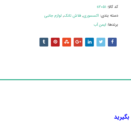
عدد
کد کالا:
s2051
دسته بند‌ی:
اکسسوری
,
فلاش تانک
,
لوازم جانبی
برندها:
ایمن آب
 بگیرید