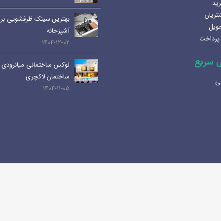
رید
1404-07-08
تریان
بهترین سینک ظرفشویی برا
حویل
لوله و اتصالات داخلی | انواع،
آشپزخانه
پرداخت
کاربرد ها و نکات مهم
1404-12-02
1404-07-01
 سریع
لوکس ساختمانی میانرودی 
کابین های روشویی و دستشویی:
ساختمان لاکچری
ی
راهنمای کامل و جامع
1404-11-05
1404-06-25