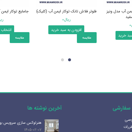
یمن آب مدل ونیز
فلوتر فلاش تانک توکار ایمن آب (کلیک)
جامایع توکار ایمن
فید
ریال
0
ری
0
افزودن به سبد خرید
انتخاب 
سبد خرید
مقایسه
مقایسه
سفارشی
آخرین نوشته ها
وصی
آینه المنت دار یا آینه معمولی؟
هنرلوکس سازی سرویس به
قررات
مزایا و کاربرد هر کدام
1405-02-07