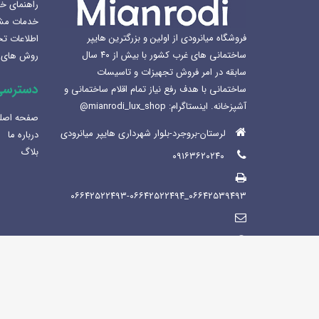
راهنمای خ
خدمات مش
بهترین سینک ظرفشویی برای
فروشگاه میانرودی از اولین و بزرگترین هایپر
اطلاعات ت
آشپزخانه
ساختمانی های غرب کشور با بیش از ۴۰ سال
روش های 
1404-12-02
سابقه در امر فروش تجهیزات و تاسیسات
دسترسی
ساختمانی با هدف رفع نیاز تمام اقلام ساختمانی و
لوکس ساختمانی میانرودی و
آشپزخانه. اینستاگرام: mianrodi_lux_shop@
ساختمان لاکچری
صفحه اصل
1404-11-05
لرستان-بروجرد-بلوار شهرداری هایپر میانرودی
درباره ما
بلاگ
۰۹۱۶۳۶۲۰۲۴۰
۰۶۶۴۲۵۳۹۴۹۳_۰۶۶۴۲۵۲۲۴۹۳-۰۶۶۴۲۵۲۲۴۹۴
https://mianrodi.ir/
شنبه تاپنجشنبه صبح ها: 8:30 - 13:30 عصر
ها : 15:30-21:00/ جمعه: 9:30-13:30