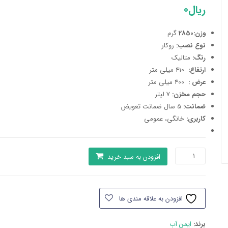
ریال
0
وزن:2850
گرم
نوع نصب:
روکار
رنگ:
متالیک
ارتفاع:
410 میلی متر
عرض :
400 میلی متر
حجم مخزن:
7 لیتر
ضمانت:
5 سال ضمانت تعویض
کاربری:
خانگی، عمومی
فلاش
افزودن به سبد خرید
تانک
ایمن
آب
افزودن به علاقه مندی ها
مدل
کاسپین
برند:
ایمن آب
تیتانیوم