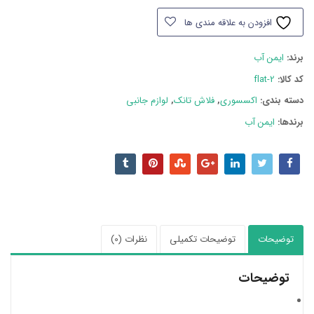
آب
افزودن به علاقه مندی ها
مدل
فلت
برند:
ایمن آب
سفید-
کروم
کد کالا:
flat-2
عدد
دسته بند‌ی:
اکسسوری
,
فلاش تانک
,
لوازم جانبی
برندها:
ایمن آب
توضیحات
توضیحات تکمیلی
نظرات (0)
توضیحات