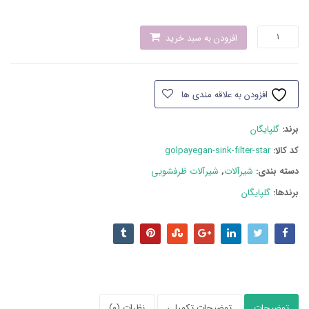
شاوری
افزودن به سبد خرید
تصفیه
دار
مدل
افزودن به علاقه مندی ها
استار
گلپایگان
برند:
گلپایگان
عدد
کد کالا:
golpayegan-sink-filter-star
دسته بند‌ی:
شیرآلات
,
شیرآلات ظرفشویی
برندها:
گلپایگان
توضیحات
توضیحات تکمیلی
نظرات (0)