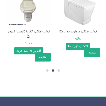
توالت فرنگی مروارید مدل مگا
توالت فرنگی گاتریا (آرسیتا شیردار
بژ)
ریال
0
ریال
0
این
انتخاب گزینه ها
افزودن به سبد خرید
محصول
مقایسه
دارای
مقایسه
انواع
مختلفی
می
باشد.
گزینه
ها
ممکن
است