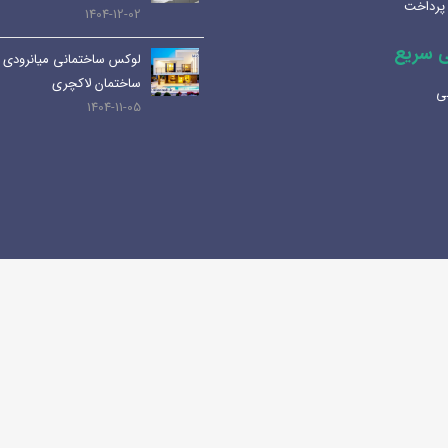
پرداخت
کاربرد ها و نکات مهم
1404-12-02
1404-07-01
 سریع
لوکس ساختمانی میانرودی 
کابین های روشویی و دستشویی:
ساختمان لاکچری
ی
راهنمای کامل و جامع
1404-11-05
1404-06-25
.