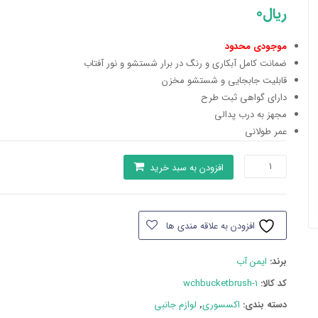
ریال
0
موجودی محدود
ضمانت کامل آبکاری و رنگ در برار شستشو و نور آفتاب
قابلیت جابجایی و شستشو مخزن
دارای گواهی ثبت طرح
مجهز به درب پدالی
عمر طولانی
سطل
افزودن به سبد خرید
و
برس
سفید
افزودن به علاقه مندی ها
ایمن
آب
برند:
ایمن آب
مدل
ورونا
کد کالا:
wchbucketbrush-1
عدد
دسته بند‌ی:
اکسسوری
,
لوازم جانبی