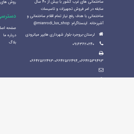
ساختمانی های غرب کشور با بیش از ۴۰ سال
روش های 
1404-12-02
سابقه در امر فروش تجهیزات و تاسیسات
دسترسی
ساختمانی با هدف رفع نیاز تمام اقلام ساختمانی و
لوکس ساختمانی میانرودی و
آشپزخانه. اینستاگرام: mianrodi_lux_shop@
ساختمان لاکچری
صفحه اصل
1404-11-05
لرستان-بروجرد-بلوار شهرداری هایپر میانرودی
درباره ما
بلاگ
۰۹۱۶۳۶۲۰۲۴۰
۰۶۶۴۲۵۳۹۴۹۳_۰۶۶۴۲۵۲۲۴۹۳-۰۶۶۴۲۵۲۲۴۹۴
https://mianrodi.ir/
شنبه تاپنجشنبه صبح ها: 8:30 - 13:30 عصر
ها : 15:30-21:00/ جمعه: 9:30-13:30
تمامی حقوق این اثر متعلق به شرکت آیریک پردازش شبرو می باشد