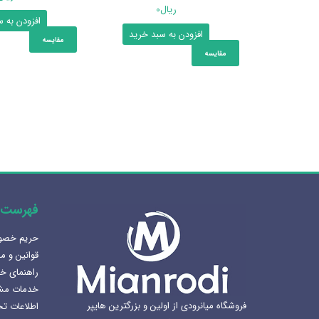
ریال
0
افزودن به 
افزودن به سبد خرید
مقایسه
مقایسه
فهرست 
حریم خص
هنرلوکس سازی سرویس بهداشتی
قوانین و م
1405-02-07
راهنمای خ
خدمات مش
بهترین سینک ظرفشویی برای
فروشگاه میانرودی از اولین و بزرگترین هایپر
اطلاعات ت
آشپزخانه